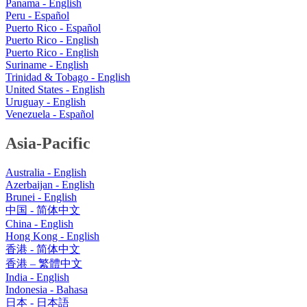
Panama - English
Peru - Español
Puerto Rico - Español
Puerto Rico - English
Puerto Rico - English
Suriname - English
Trinidad & Tobago - English
United States - English
Uruguay - English
Venezuela - Español
Asia-Pacific
Australia - English
Azerbaijan - English
Brunei - English
中国 - 简体中文
China - English
Hong Kong - English
香港 - 简体中文
香港 – 繁體中文
India - English
Indonesia - Bahasa
日本 - 日本語