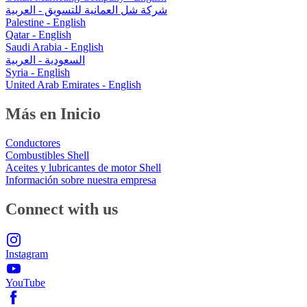
شركة شل العمانية للتسويق - العربية
Palestine - English
Qatar - English
Saudi Arabia - English
السعودية - العربية
Syria - English
United Arab Emirates - English
Más en Inicio
Conductores
Combustibles Shell
Aceites y lubricantes de motor Shell
Información sobre nuestra empresa
Connect with us
Instagram
YouTube