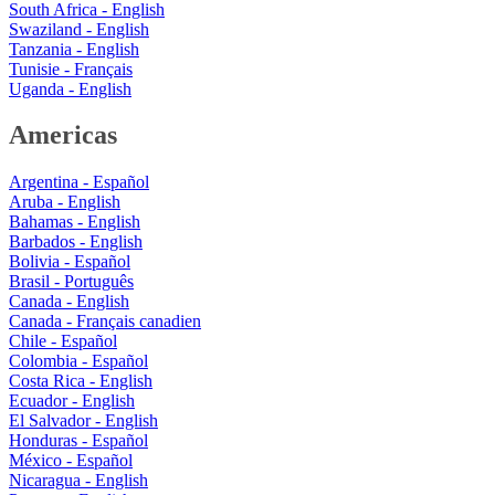
South Africa - English
Swaziland - English
Tanzania - English
Tunisie - Français
Uganda - English
Americas
Argentina - Español
Aruba - English
Bahamas - English
Barbados - English
Bolivia - Español
Brasil - Português
Canada - English
Canada - Français canadien
Chile - Español
Colombia - Español
Costa Rica - English
Ecuador - English
El Salvador - English
Honduras - Español
México - Español
Nicaragua - English