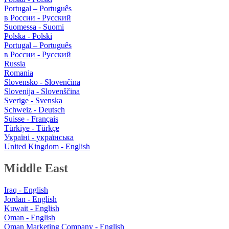
Portugal – Português
в России - Русский
Suomessa - Suomi
Polska - Polski
Portugal – Português
в России - Русский
Russia
Romania
Slovensko - Slovenčina
Slovenija - Slovenščina
Sverige - Svenska
Schweiz - Deutsch
Suisse - Français
Türkiye - Türkçe
Україні - українська
United Kingdom - English
Middle East
Iraq - English
Jordan - English
Kuwait - English
Oman - English
Oman Marketing Company - English