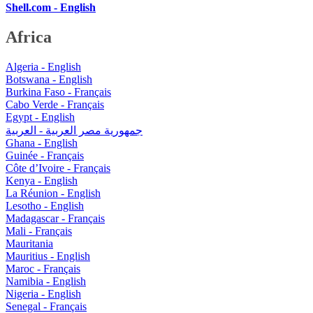
Shell.com - English
Africa
Algeria - English
Botswana - English
Burkina Faso - Français
Cabo Verde - Français
Egypt - English
جمهورية مصر العربية - العربية
Ghana - English
Guinée - Français
Côte d’Ivoire - Français
Kenya - English
La Réunion - English
Lesotho - English
Madagascar - Français
Mali - Français
Mauritania
Mauritius - English
Maroc - Français
Namibia - English
Nigeria - English
Senegal - Français